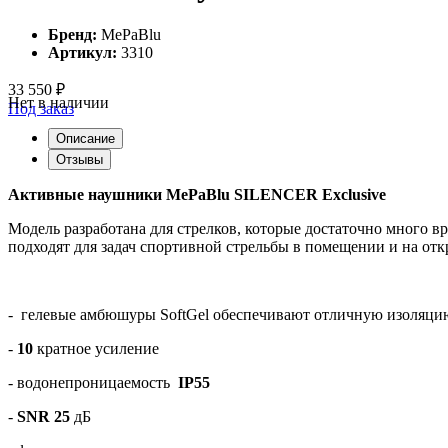
Бренд:
MePaBlu
Артикул:
3310
33 550 ₽
Нет в наличии
Под заказ
Описание
Отзывы
Активные наушники MePaBlu SILENCER Exclusive
Модель разработана для стрелков, которые достаточно много 
подходят для задач спортивной стрельбы в помещении и на откр
- гелевые амбюшуры SoftGel обеспечивают отличную изоляци
-
10
кратное усиление
- водонепроницаемость
IP55
-
SNR 25
дБ