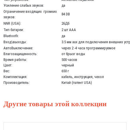
Усиление слабых звуков:
да
Ограничение входящих громких
84 DB
звуков:
NNR (USA):
26Дб
Тип батареи:
2 шт ААА
Bluetooth:
да
Вход\выходы:
3.5 мм aux для подключения внешних устр
АвтоВыключение:
через 2 -4 часа программируемое
Влагозащищенность:
от брызг воды
Время работы:
500 часов
Цвет:
черный
Вес:
650 г
Комплектация:
кабель, инструкция, чехол
Производитель:
Китай (патент USA)
Другие товары этой коллекции