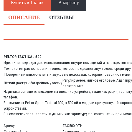
Купить в 1 клик
В корзину
В наличии: 9 шт.
ОПИСАНИЕ
ОТЗЫВЫ
PELTOR TACTICAL 500
Идеально подходят для использования внутри помещений и на открытом воз
Tехнология распознавания голоса, которая выделяет звук голоса среди друг
Поворотный выключатель и звуковые подсказки, которые позволяют менять
Регулируемое, мягкое оголовье. Адапти
Лёгкий доступ к батарейному отсеку.
электроника.
Hаушники оснащены выходом на внешние устройста, такие как рация, гарниту
телефон.
В отличие от Peltor Sport Tactical 300, в 500-ой в модели присутствует бесп
устройствами.
Вы сможете использовать наушники как гарнитуру, т.е. совершать и принимать
Артикул:
TAC500-OTH
Тип устройства:
Активные наушники